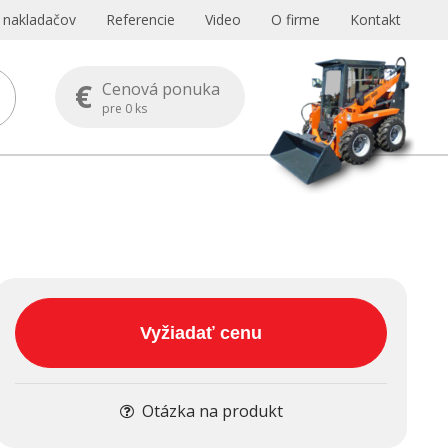
s nakladačov
Referencie
Video
O firme
Kontakt
€
Cenová ponuka
pre
0
ks
Vyžiadať cenu
Otázka na produkt