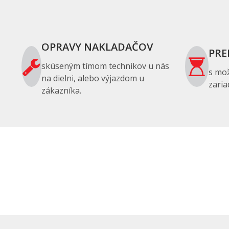
OPRAVY NAKLADAČOV
PRE
skúseným tímom technikov u nás
s mo
na dielni, alebo výjazdom u
zaria
zákazníka.