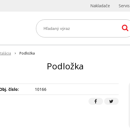
Nakladače
Servi
štalácia
Podložka
Podložka
Obj. číslo:
10166