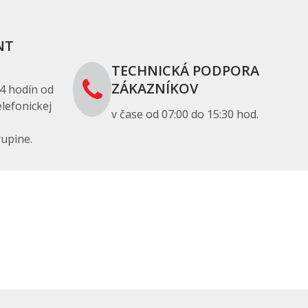
NT
TECHNICKÁ PODPORA
ZÁKAZNÍKOV
4 hodín od
lefonickej
v čase od 07:00 do 15:30 hod.
upine.