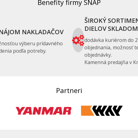
Benefity firmy SNAP
ŠIROKÝ SORTIME
DIELOV SKLADOM
NÁJOM NAKLADAČOV
dodávka kuriérom do 2
žnosťou výberu prídavného
objednania, možnosť te
denia podľa potreby.
objednávky.
Kamenná predajňa v Kr
Partneri