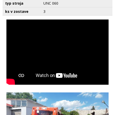
typ stroja
UNC 060
ks v zostave
3