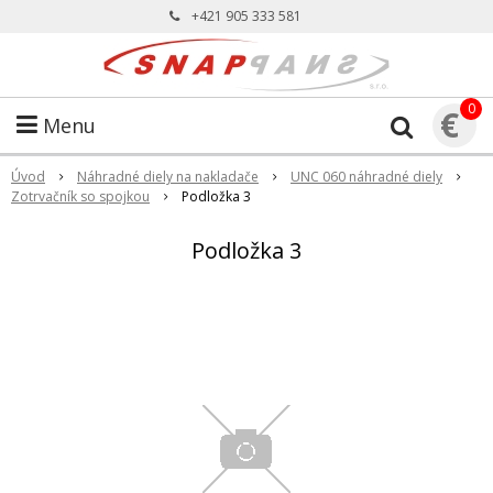
+421 905 333 581
0
€
Menu
Úvod
Náhradné diely na nakladače
UNC 060 náhradné diely
Zotrvačník so spojkou
Podložka 3
Podložka 3