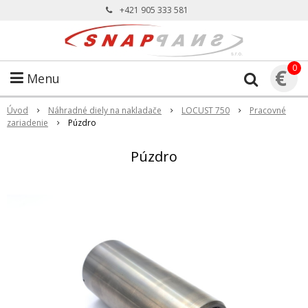
+421 905 333 581
0
€
Menu
Úvod
Náhradné diely na nakladače
LOCUST 750
Pracovné
zariadenie
Púzdro
Púzdro