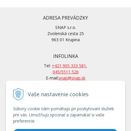
ADRESA PREVÁDZKY
SNAP s.r.o.
Zvolenská cesta 25
963 01 Krupina
INFOLINKA
Tel:
+421 905 333 581
,
045/5511 526
E-mail:
snap@snap.sk
Vaše nastavenie cookies
KONTAKTY
Po-Pi: 7 – 15.30 hod
Súbory cookie nám pomáhajú pri poskytovaní služieb
Po tel. dohovore aj mimo
pre vás. Umožňujú spoznať a zapamätať si vaše
otváracích hodín
preferencie.