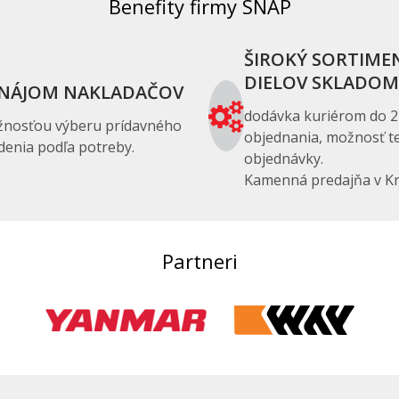
Benefity firmy SNAP
ŠIROKÝ SORTIME
DIELOV SKLADOM
NÁJOM NAKLADAČOV
dodávka kuriérom do 2
žnosťou výberu prídavného
objednania, možnosť te
denia podľa potreby.
objednávky.
Kamenná predajňa v Kr
Partneri