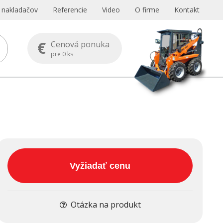
s nakladačov
Referencie
Video
O firme
Kontakt
€
Cenová ponuka
pre
0
ks
Vyžiadať cenu
Otázka na produkt