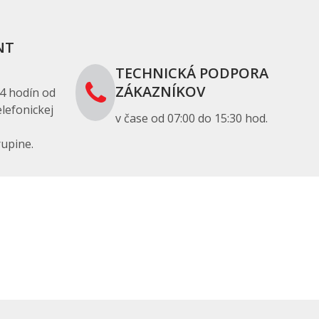
NT
TECHNICKÁ PODPORA
ZÁKAZNÍKOV
4 hodín od
lefonickej
v čase od 07:00 do 15:30 hod.
upine.