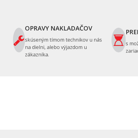
OPRAVY NAKLADAČOV
PRE
skúseným tímom technikov u nás
s mo
na dielni, alebo výjazdom u
zaria
zákazníka.