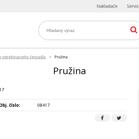
Nakladače
Servi
e vstrekovacieho čerpadla
Pružina
Pružina
17
Obj. číslo:
08417