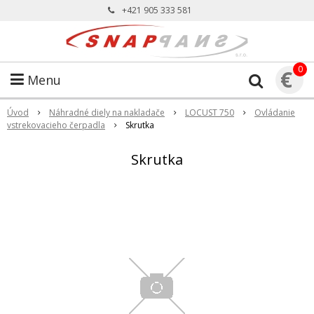
+421 905 333 581
0
€
Menu
Úvod
Náhradné diely na nakladače
LOCUST 750
Ovládanie
vstrekovacieho čerpadla
Skrutka
Skrutka