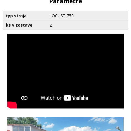
Parametre
typ stroja
LOCUST 750
ks v zostave
2