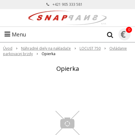
+421 905 333 581
0
€
Menu
Úvod
Náhradné diely na nakladače
LOCUST 750
Ovládanie
parkovacej brzdy
Opierka
Opierka