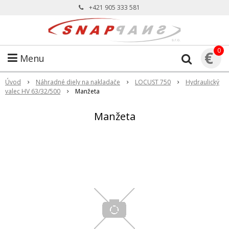
+421 905 333 581
0
€
Menu
Úvod
Náhradné diely na nakladače
LOCUST 750
Hydraulický
valec HV 63/32/500
Manžeta
Manžeta