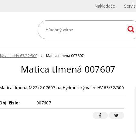
Nakladače
Servi
ký valec HV 63/32/500
Matica tlmená 007607
Matica tlmená 007607
Matica tlmená M22x2 07607 na Hydraulický valec HV 63/32/500
Obj. číslo:
007607