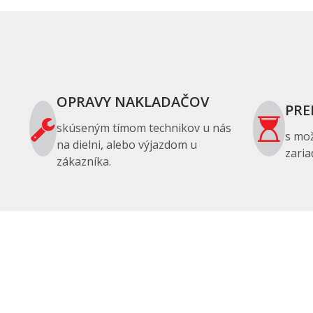
OPRAVY NAKLADAČOV
PRE
skúseným tímom technikov u nás
s mo
na dielni, alebo výjazdom u
zaria
zákazníka.