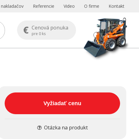
s nakladačov
Referencie
Video
O firme
Kontakt
€
Cenová ponuka
pre
0
ks
Vyžiadať cenu
Otázka na produkt