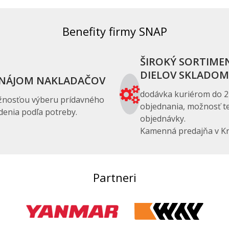
Benefity firmy SNAP
ŠIROKÝ SORTIME
DIELOV SKLADOM
NÁJOM NAKLADAČOV
dodávka kuriérom do 2
žnosťou výberu prídavného
objednania, možnosť te
denia podľa potreby.
objednávky.
Kamenná predajňa v Kr
Partneri