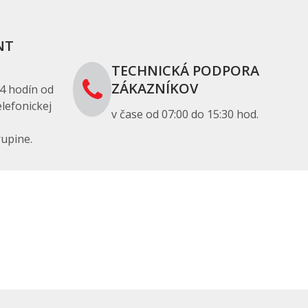
NT
TECHNICKÁ PODPORA
ZÁKAZNÍKOV
4 hodín od
lefonickej
v čase od 07:00 do 15:30 hod.
upine.