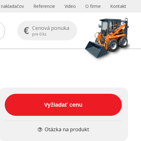
s nakladačov
Referencie
Video
O firme
Kontakt
€
Cenová ponuka
pre
0
ks
Vyžiadať cenu
Otázka na produkt