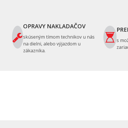
OPRAVY NAKLADAČOV
PRE
skúseným tímom technikov u nás
s mo
na dielni, alebo výjazdom u
zaria
zákazníka.