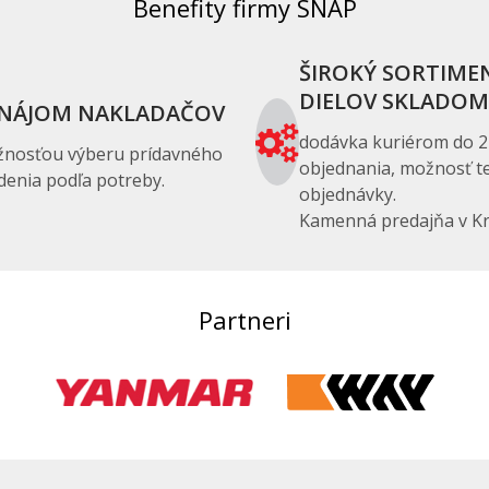
Benefity firmy SNAP
ŠIROKÝ SORTIME
DIELOV SKLADOM
NÁJOM NAKLADAČOV
dodávka kuriérom do 2
žnosťou výberu prídavného
objednania, možnosť te
denia podľa potreby.
objednávky.
Kamenná predajňa v Kr
Partneri