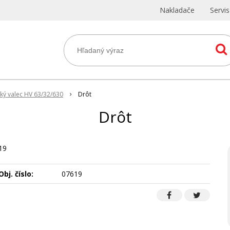
Nakladače
Servi
ký valec HV 63/32/630
Drôt
Drôt
19
Obj. číslo:
07619