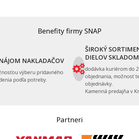
Benefity firmy SNAP
ŠIROKÝ SORTIME
DIELOV SKLADOM
NÁJOM NAKLADAČOV
dodávka kuriérom do 2
žnosťou výberu prídavného
objednania, možnosť te
denia podľa potreby.
objednávky.
Kamenná predajňa v Kr
Partneri