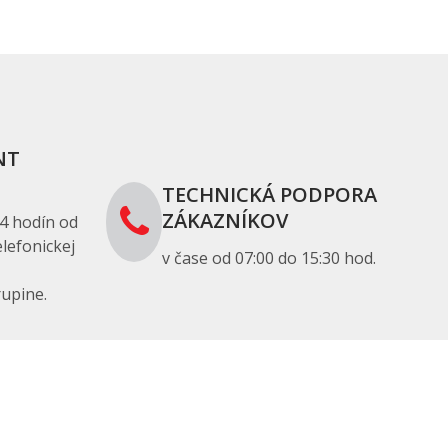
NT
TECHNICKÁ PODPORA
ZÁKAZNÍKOV
4 hodín od
lefonickej
v čase od 07:00 do 15:30 hod.
upine.