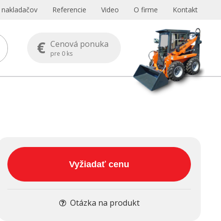
s nakladačov
Referencie
Video
O firme
Kontakt
€
Cenová ponuka
pre
0
ks
Vyžiadať cenu
Otázka na produkt