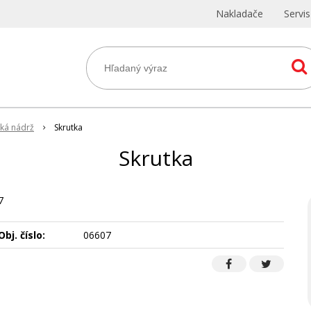
Nakladače
Servi
cká nádrž
Skrutka
Skrutka
7
Obj. číslo:
06607