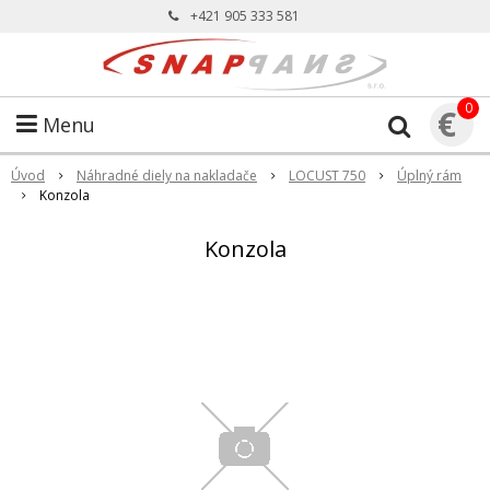
+421 905 333 581
0
€
Menu
Úvod
Náhradné diely na nakladače
LOCUST 750
Úplný rám
Konzola
Konzola