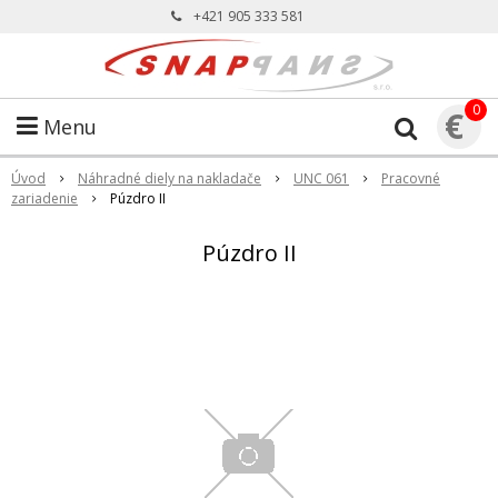
+421 905 333 581
0
€
Menu
Úvod
Náhradné diely na nakladače
UNC 061
Pracovné
zariadenie
Púzdro II
Púzdro II