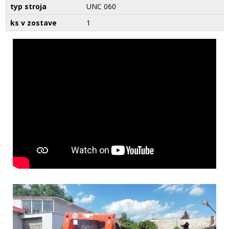
typ stroja
UNC 060
ks v zostave
1