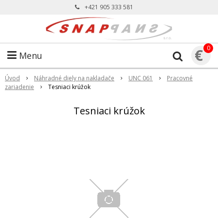
+421 905 333 581
0
€
Menu
Úvod
Náhradné diely na nakladače
UNC 061
Pracovné
zariadenie
Tesniaci krúžok
Tesniaci krúžok