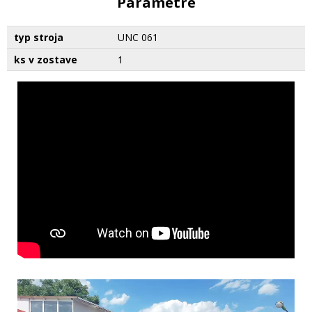
Parametre
typ stroja
UNC 061
ks v zostave
1