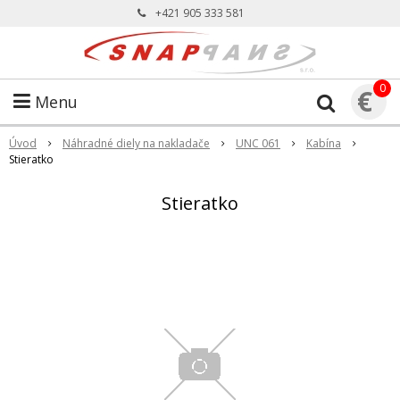
+421 905 333 581
0
€
Menu
Úvod
Náhradné diely na nakladače
UNC 061
Kabína
Stieratko
Stieratko