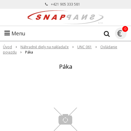
+421 905 333 581
0
€
Menu
Úvod
Náhradné diely na nakladače
UNC 061
Ovládanie
pojazdu
Páka
Páka