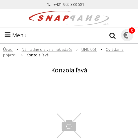
+421 905 333 581
0
€
Menu
Úvod
Náhradné diely na nakladače
UNC 061
Ovládanie
pojazdu
Konzola ľavá
Konzola ľavá