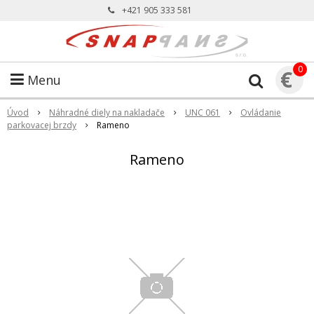
+421 905 333 581
0
€
Menu
Úvod
Náhradné diely na nakladače
UNC 061
Ovládanie
parkovacej brzdy
Rameno
Rameno