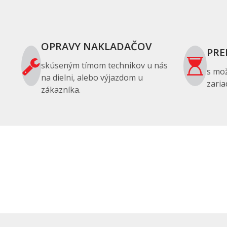
OPRAVY NAKLADAČOV
PRE
skúseným tímom technikov u nás
s mo
na dielni, alebo výjazdom u
zaria
zákazníka.