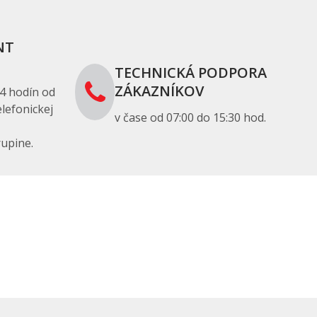
NT
TECHNICKÁ PODPORA
ZÁKAZNÍKOV
4 hodín od
lefonickej
v čase od 07:00 do 15:30 hod.
upine.