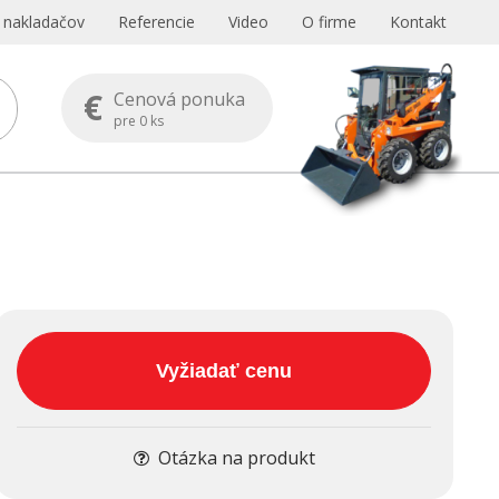
s nakladačov
Referencie
Video
O firme
Kontakt
€
Cenová ponuka
pre
0
ks
Vyžiadať cenu
Otázka na produkt