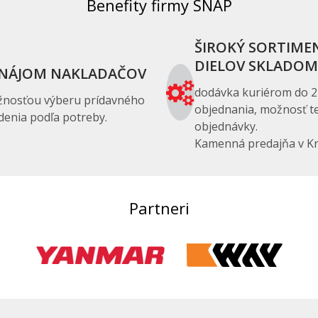
Benefity firmy SNAP
ŠIROKÝ SORTIME
DIELOV SKLADOM
NÁJOM NAKLADAČOV
dodávka kuriérom do 2
žnosťou výberu prídavného
objednania, možnosť te
denia podľa potreby.
objednávky.
Kamenná predajňa v Kr
Partneri