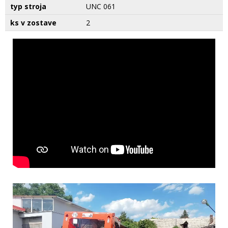
typ stroja
UNC 061
ks v zostave
2