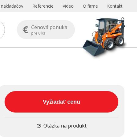
s nakladačov
Referencie
Video
O firme
Kontakt
€
Cenová ponuka
pre
0
ks
Vyžiadať cenu
Otázka na produkt