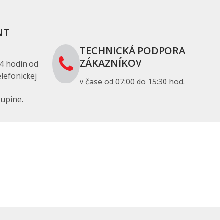
NT
TECHNICKÁ PODPORA
ZÁKAZNÍKOV
4 hodín od
lefonickej
v čase od 07:00 do 15:30 hod.
upine.