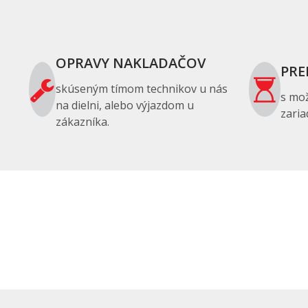
OPRAVY NAKLADAČOV
PRE
skúseným tímom technikov u nás
s mo
na dielni, alebo výjazdom u
zaria
zákazníka.