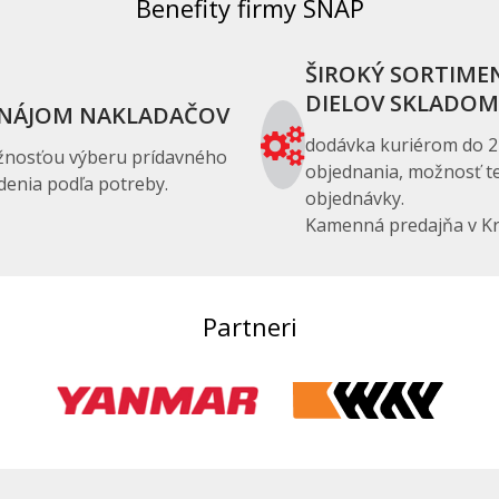
Benefity firmy SNAP
ŠIROKÝ SORTIME
DIELOV SKLADOM
NÁJOM NAKLADAČOV
dodávka kuriérom do 2
žnosťou výberu prídavného
objednania, možnosť te
denia podľa potreby.
objednávky.
Kamenná predajňa v Kr
Partneri